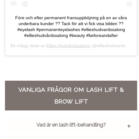
Före och efter permanent fransuppböjning på en av våra
underbara kunder ?? Tack för att vi fick visa bilden ??
#eyelash #permanenteyelashes #ellieshudvardssalong
#ellieshudvårdssalong #beauty #beforeandafter
Ett inlägg delat av
Ellies Hudvårdssalong
(@ellieshudvardssalong)
VANLIGA FRÅGOR OM LASH LIFT &
BROW LIFT
Vad är en lash lift-behandling?