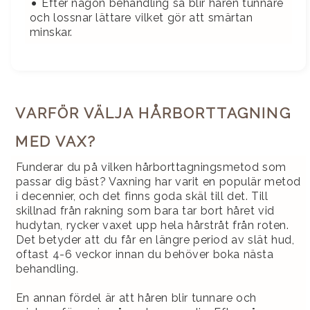
•
Efter någon behandling så blir håren tunnare
och lossnar lättare vilket gör att smärtan
minskar.
VARFÖR VÄLJA HÅRBORTTAGNING
MED VAX?
Funderar du på vilken hårborttagningsmetod som
passar dig bäst? Vaxning har varit en populär metod
i decennier, och det finns goda skäl till det. Till
skillnad från rakning som bara tar bort håret vid
hudytan, rycker vaxet upp hela hårstråt från roten.
Det betyder att du får en längre period av slät hud,
oftast 4-6 veckor innan du behöver boka nästa
behandling.
En annan fördel är att håren blir tunnare och