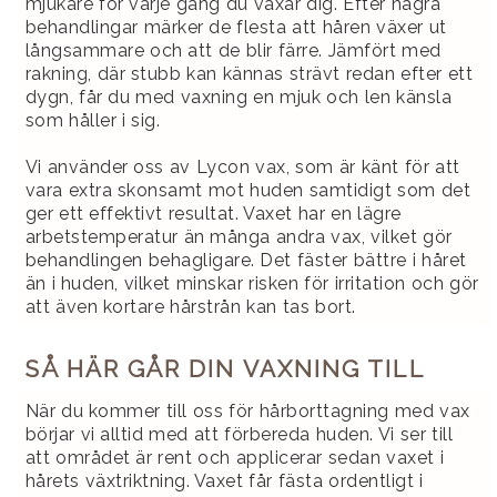
mjukare för varje gång du vaxar dig. Efter några
behandlingar märker de flesta att håren växer ut
långsammare och att de blir färre. Jämfört med
rakning, där stubb kan kännas strävt redan efter ett
dygn, får du med vaxning en mjuk och len känsla
som håller i sig.
Vi använder oss av Lycon vax, som är känt för att
vara extra skonsamt mot huden samtidigt som det
ger ett effektivt resultat. Vaxet har en lägre
arbetstemperatur än många andra vax, vilket gör
behandlingen behagligare. Det fäster bättre i håret
än i huden, vilket minskar risken för irritation och gör
att även kortare hårstrån kan tas bort.
SÅ HÄR GÅR DIN VAXNING TILL
När du kommer till oss för hårborttagning med vax
börjar vi alltid med att förbereda huden. Vi ser till
att området är rent och applicerar sedan vaxet i
hårets växtriktning. Vaxet får fästa ordentligt i