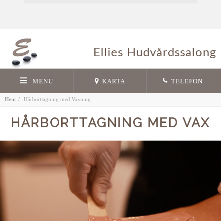
Ellies Hudvårdssalong
MENU
KARTA
TELEFON
Hem
Hårborttagning med Vaxning
HÅRBORTTAGNING MED VAX