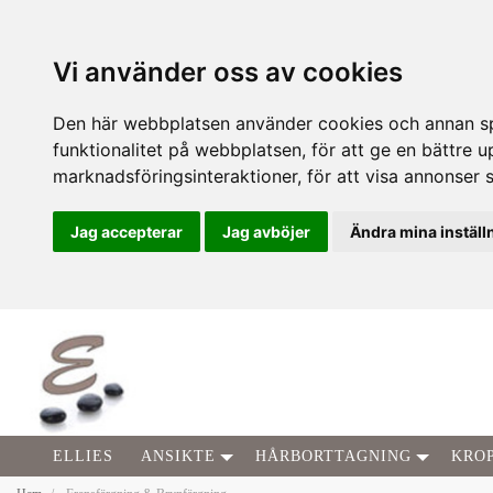
Vi använder oss av cookies
Den här webbplatsen använder cookies och annan spå
funktionalitet på webbplatsen
,
för att ge en bättre 
marknadsföringsinteraktioner
,
för att visa annonser 
Jag accepterar
Jag avböjer
Ändra mina inställ
ELLIES
ANSIKTE
HÅRBORTTAGNING
KRO