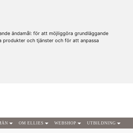
ljande ändamål:
för att möjliggöra grundläggande
ra produkter och tjänster och för att anpassa
MÄN
OM ELLIES
WEBSHOP
UTBILDNING