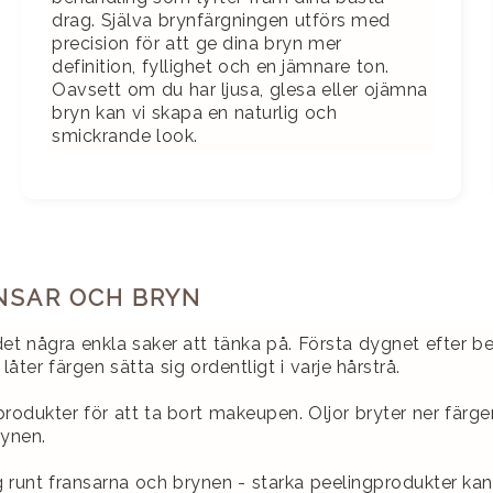
drag. Själva brynfärgningen utförs med
precision för att ge dina bryn mer
definition, fyllighet och en jämnare ton.
Oavsett om du har ljusa, glesa eller ojämna
bryn kan vi skapa en naturlig och
smickrande look.
NSAR OCH BRYN
det några enkla saker att tänka på. Första dygnet efter b
r färgen sätta sig ordentligt i varje hårstrå.
a produkter för att ta bort makeupen. Oljor bryter ner fä
rynen.
 runt fransarna och brynen - starka peelingprodukter kan b