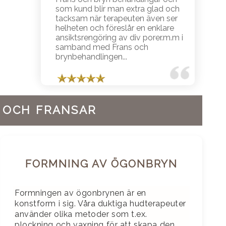
som kund blir man extra glad och
tacksam när terapeuten även ser
helheten och föreslår en enklare
ansiktsrengöring av div porer.m.m i
samband med Frans och
brynbehandlingen...
 OCH FRANSAR
FORMNING AV ÖGONBRYN
Formningen av ögonbrynen är en
konstform i sig. Våra duktiga hudterapeuter
använder olika metoder som t.ex.
plockning och vaxning för att skapa den