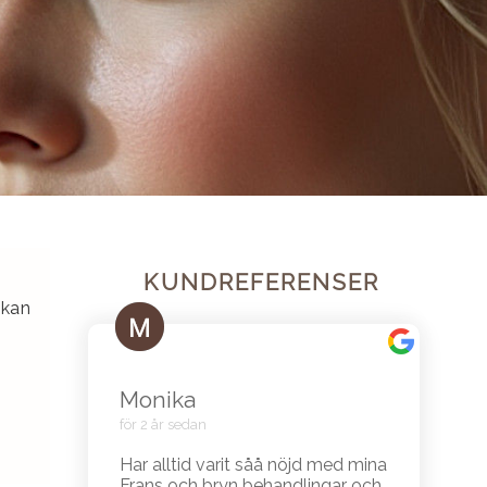
KUNDREFERENSER
 kan
Monika
för 2 år sedan
Har alltid varit såå nöjd med mina
Frans och bryn behandlingar och