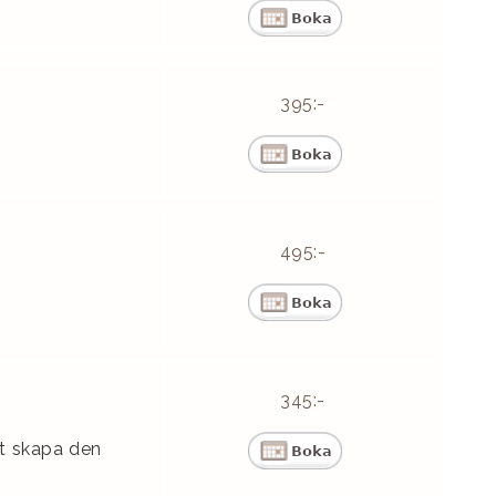
395:-
495:-
345:-
tt skapa den