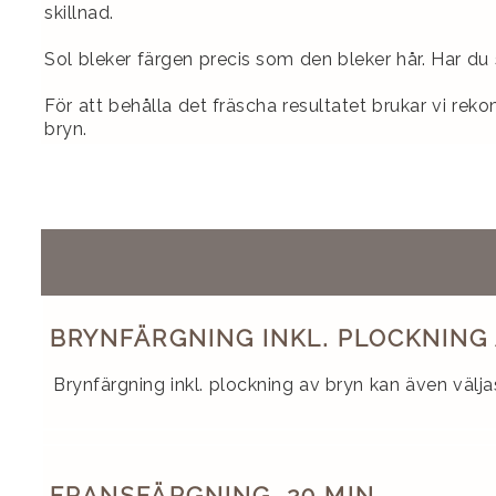
skillnad.
Sol bleker färgen precis som den bleker hår. Har 
För att behålla det fräscha resultatet brukar vi rek
bryn.
BRYNFÄRGNING INKL. PLOCKNING 
Brynfärgning inkl. plockning av bryn kan även väljas 
FRANSFÄRGNING, 20 MIN