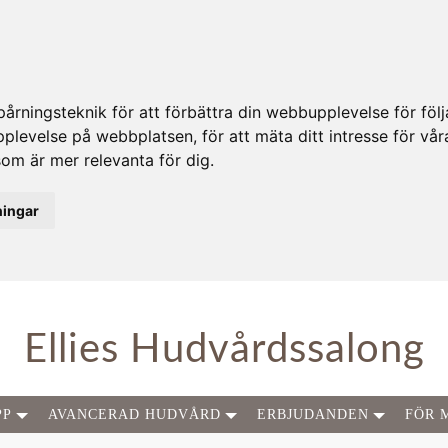
rningsteknik för att förbättra din webbupplevelse för fö
upplevelse på webbplatsen
,
för att mäta ditt intresse för vå
som är mer relevanta för dig
.
ningar
Ellies Hudvårdssalong
PP
AVANCERAD HUDVÅRD
ERBJUDANDEN
FÖR 