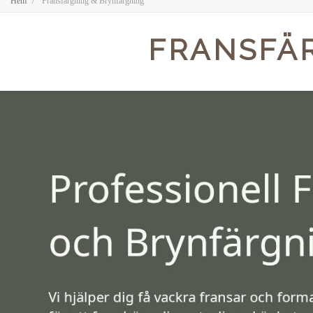
Hem
Fransfärgning & Brynfärgning
FRANSFÄ