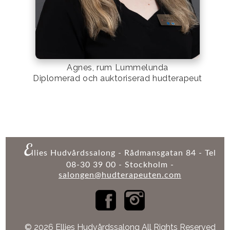
Agnes, rum Lummelunda
Diplomerad och auktoriserad hudterapeut
E
llies Hudvårdssalong - Rådmansgatan 84 - Tel
08-30 39 00 - Stockholm -
salongen@hudterapeuten.com
© 2026 Ellies Hudvårdssalong All Rights Reserved