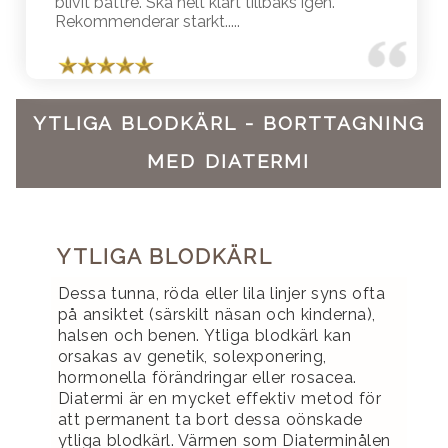
blivit bättre. Ska helt klart tillbaks igen.
Rekommenderar starkt.....
YTLIGA BLODKÄRL - BORTTAGNING
MED DIATERMI
YTLIGA BLODKÄRL
Dessa tunna, röda eller lila linjer syns ofta
på ansiktet (särskilt näsan och kinderna),
halsen och benen. Ytliga blodkärl kan
orsakas av genetik, solexponering,
hormonella förändringar eller rosacea.
Diatermi är en mycket effektiv metod för
att permanent ta bort dessa oönskade
ytliga blodkärl. Värmen som Diaterminålen